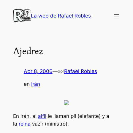
Saltar
al
La web de Rafael Robles
contenido
Ajedrez
Abr 8, 2006
—
Rafael Robles
por
en
Irán
En Irán, al
alfil
le llaman
pil
(elefante) y a
la
reina
vazir
(ministro).