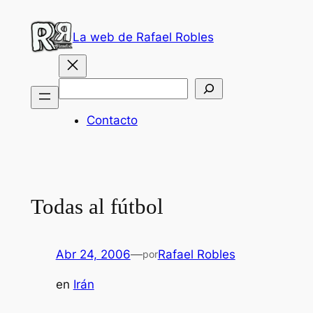
Saltar
al
La web de Rafael Robles
contenido
Buscar
Contacto
Todas al fútbol
Abr 24, 2006
—
Rafael Robles
por
en
Irán