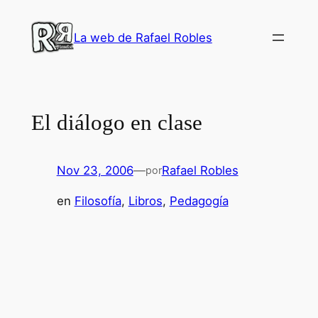
Saltar
al
La web de Rafael Robles
contenido
El diálogo en clase
Nov 23, 2006
—
Rafael Robles
por
en
Filosofía
, 
Libros
, 
Pedagogía