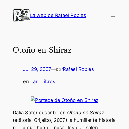
Saltar
al
La web de Rafael Robles
contenido
Otoño en Shiraz
Jul 29, 2007
—
Rafael Robles
por
en
Irán
, 
Libros
Dalia Sofer describe en
Otoño en Shiraz
(editorial Grijalbo, 2007) la humillante historia
por la que han de pasar los que salen