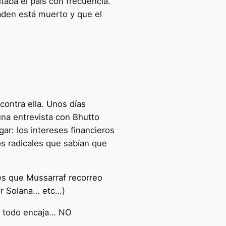
taba el país con frecuencia.
aden está muerto y que el
ontra ella. Unos días
 una entrevista con Bhutto
ar: los intereses financieros
os radicales que sabían que
es que Mussarraf recorreo
er Solana… etc…)
ue todo encaja… NO