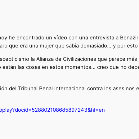
 hoy he encontrado un vídeo con una entrevista a Benazi
claro que era una mujer que sabía demasiado… y por es
cepticismo la Alianza de Civilizaciones que parece má
mo están las cosas en estos momentos… creo que no debe
ión del Tribunal Penal Internacional contra los asesinos e
deoplay?docid=528802108685897243&hl=en