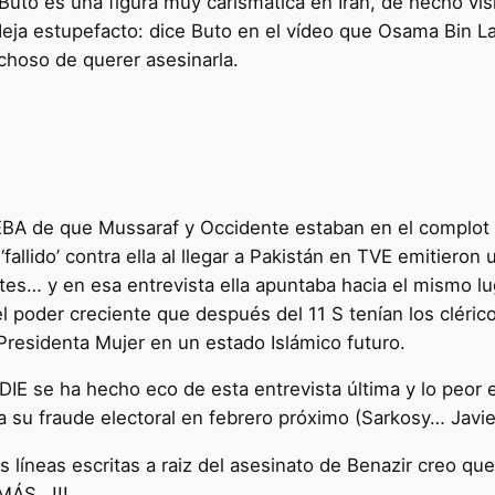
Buto es una figura muy carismática en Irán, de hecho visi
deja estupefacto: dice Buto en el vídeo que Osama Bin L
hoso de querer asesinarla.
BA de que Mussaraf y Occidente estaban en el complot c
fallido’ contra ella al llegar a Pakistán en TVE emitieron
es… y en esa entrevista ella apuntaba hacia el mismo lug
el poder creciente que después del 11 S tenían los cléric
Presidenta Mujer en un estado Islámico futuro.
IE se ha hecho eco de esta entrevista última y lo peor 
 su fraude electoral en febrero próximo (Sarkosy… Javi
as líneas escritas a raiz del asesinato de Benazir creo q
MÁS…!!!