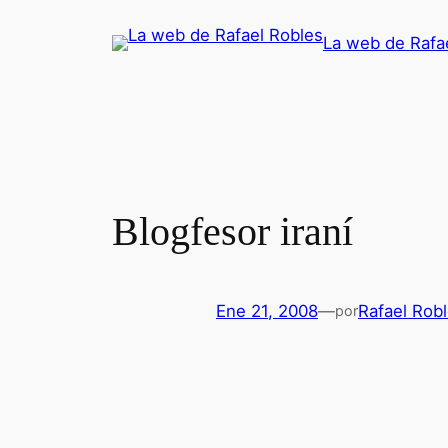
Saltar
La web de Rafa
al
contenido
Blogfesor iraní
Ene 21, 2008
—
Rafael Rob
por