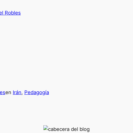
el Robles
les
en
Irán
, 
Pedagogía