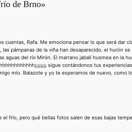
frío de Brno»
s cuentas, Rafa. Me emociona pensar lo que será dar cla
e, las pámpanas de la viña han desaparecido, el hurón se
rías aguas del río Mirón. El marrano jabalí husmea en la h
hhhhhhhhhhhh¡¡¡¡¡¡¡¡ sigue contándonos tus experiencias 
migo mío. Balazote y yo te esperamos de nuevo, como los
 el frío, pero qué bellas fotos salen de esas bajas temp