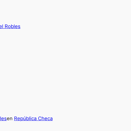
el Robles
les
en
República Checa