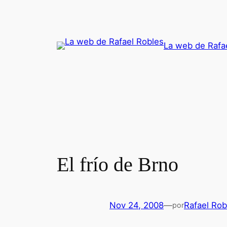
Saltar
al
contenido
La web de Rafa
El frío de Brno
Nov 24, 2008
—
Rafael Rob
por