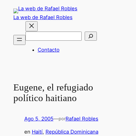
Saltar
al
La web de Rafael Robles
contenido
Buscar
Contacto
Eugene, el refugiado
político haitiano
Ago 5, 2005
—
Rafael Robles
por
en
Haití
, 
República Dominicana