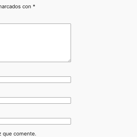
 marcados con
*
ez que comente.