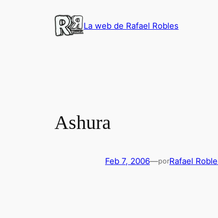
Saltar
al
La web de Rafael Robles
contenido
Ashura
Feb 7, 2006
—
Rafael Roble
por