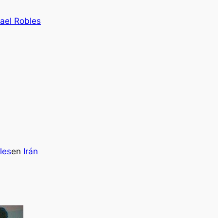
ael Robles
les
en
Irán