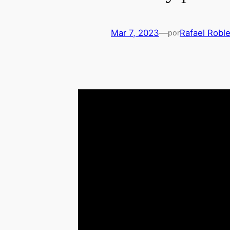
Mar 7, 2023
—
Rafael Robl
por