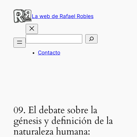
Saltar
al
La web de Rafael Robles
contenido
Buscar
Contacto
09. El debate sobre la
génesis y definición de la
naturaleza humana: