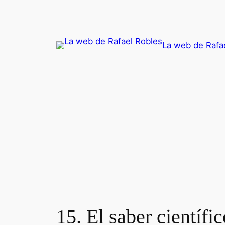
Saltar
al
contenido
La web de Rafa
15. El saber científ