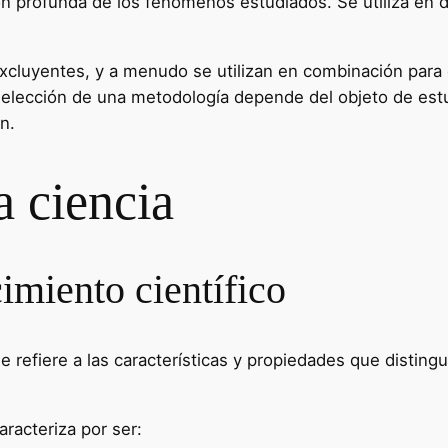
 profunda de los fenómenos estudiados. Se utiliza en dis
cluyentes, y a menudo se utilizan en combinación par
lección de una metodología depende del objeto de estud
n.
a ciencia
imiento científico
e refiere a las características y propiedades que disting
aracteriza por ser: