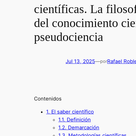
científicas. La filos
del conocimiento cien
pseudociencia
Jul 13, 2025
—
Rafael Robl
por
Contenidos
1.
El saber científico
1.1.
Definición
1.2.
Demarcación
1.3.
Metodologías científicas