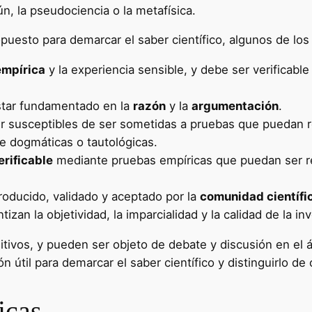
, la pseudociencia o la metafísica.
opuesto para demarcar el saber científico, algunos de los
empírica
y la experiencia sensible, y debe ser verificable
star fundamentado en la
razón
y la
argumentación
.
er susceptibles de ser sometidas a pruebas que puedan re
 dogmáticas o tautológicas.
erificable
mediante pruebas empíricas que puedan ser re
roducido, validado y aceptado por la
comunidad científi
zan la objetividad, la imparcialidad y la calidad de la in
itivos, y pueden ser objeto de debate y discusión en el á
 útil para demarcar el saber científico y distinguirlo de
icas