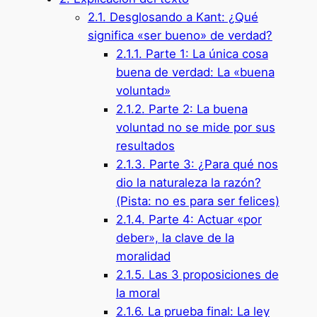
2.1.
Desglosando a Kant: ¿Qué
significa «ser bueno» de verdad?
2.1.1.
Parte 1: La única cosa
buena de verdad: La «buena
voluntad»
2.1.2.
Parte 2: La buena
voluntad no se mide por sus
resultados
2.1.3.
Parte 3: ¿Para qué nos
dio la naturaleza la razón?
(Pista: no es para ser felices)
2.1.4.
Parte 4: Actuar «por
deber», la clave de la
moralidad
2.1.5.
Las 3 proposiciones de
la moral
2.1.6.
La prueba final: La ley