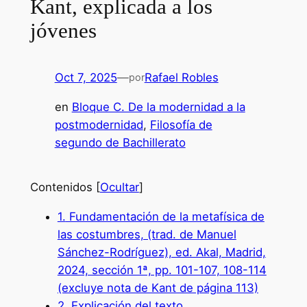
Kant, explicada a los
jóvenes
Oct 7, 2025
—
Rafael Robles
por
en
Bloque C. De la modernidad a la
postmodernidad
, 
Filosofía de
segundo de Bachillerato
Contenidos
[
Ocultar
]
1.
Fundamentación de la metafísica de
las costumbres, (trad. de Manuel
Sánchez-Rodríguez), ed. Akal, Madrid,
2024, sección 1ª, pp. 101-107, 108-114
(excluye nota de Kant de página 113)
2.
Explicación del texto