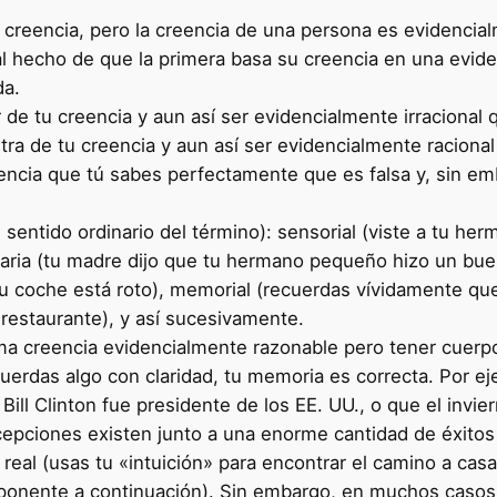
reencia, pero la creencia de una persona es evidencialme
al hecho de que la primera basa su creencia en una evide
da.
 de tu creencia y aun así ser evidencialmente irracional 
ra de tu creencia y aun así ser evidencialmente racional
encia que tú sabes perfectamente que es falsa y, sin e
sentido ordinario del término): sensorial (viste a tu her
naria (tu madre dijo que tu hermano pequeño hizo un buen
u coche está roto), memorial (recuerdas vívidamente que 
 restaurante), y así sucesivamente.
a creencia evidencialmente razonable pero tener cuerpo
cuerdas algo con claridad, tu memoria es correcta. Por e
Bill Clinton fue presidente de los EE. UU., o que el invie
pciones existen junto a una enorme cantidad de éxitos t
 real (usas tu «intuición» para encontrar el camino a cas
oponente a continuación). Sin embargo, en muchos casos, 