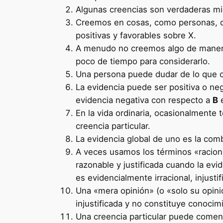
Algunas creencias son verdaderas mie
Creemos en cosas, como personas, ca
positivas y favorables sobre X.
A menudo no creemos algo de manera 
poco de tiempo para considerarlo.
Una persona puede dudar de lo que otr
La evidencia puede ser positiva o neg
evidencia negativa con respecto a
B
e
En la vida ordinaria, ocasionalmente
creencia particular.
La evidencia global de uno es la comb
A veces usamos los términos «raciona
razonable y justificada cuando la evi
es evidencialmente irracional, injust
Una «mera opinión» (o «solo su opin
injustificada y no constituye conoci
Una creencia particular puede comenz