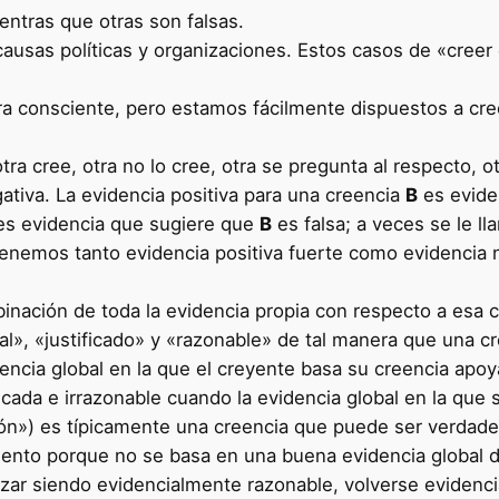
ntras que otras son falsas.
usas políticas y organizaciones. Estos casos de «creer
consciente, pero estamos fácilmente dispuestos a cree
a cree, otra no lo cree, otra se pregunta al respecto, ot
ativa. La evidencia positiva para una creencia
B
es evide
s evidencia que sugiere que
B
es falsa; a veces se le l
 tenemos tanto evidencia positiva fuerte como evidencia
inación de toda la evidencia propia con respecto a esa c
l», «justificado» y «razonable» de tal manera que una cr
dencia global en la que el creyente basa su creencia apo
ificada e irrazonable cuando la evidencia global en la qu
ión») es típicamente una creencia que puede ser verdade
miento porque no se basa en una buena evidencia global 
ar siendo evidencialmente razonable, volverse evidencia