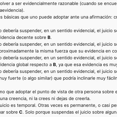
volver a ser evidencialmente razonable (cuando se encu
aevidencia).
s básicas que uno puede adoptar ante una afirmación: cre
ebería suspender, en un sentido evidencial, el juicio s
videncia decente sobre
B
.
ebería suspender, en un sentido evidencial, el juicio s
proximadamente la misma fuerza que su evidencia en c
ebería suspender, en un sentido evidencial, el juicio s
videncia global respecto a
B
, ya que esa evidencia es muy 
ebería suspender, en un sentido evidencial, el juicio s
uy fuerte (o algo similar) que podría inclinarle muy fác
mo que adoptar el punto de vista de otra persona sobre e
na creencia, ni la crees ni dejas de creerla.
juicio es temporal. Otras veces es permanente, o casi p
uar sobre
C
. Solo porque suspendas el juicio sobre algun