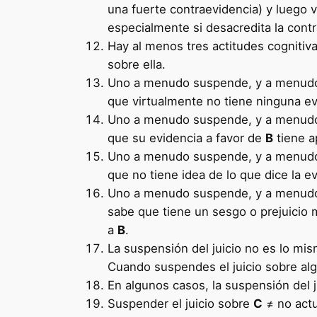
una fuerte contraevidencia) y luego 
especialmente si desacredita la contr
Hay al menos tres actitudes cognitiva
sobre ella.
Uno a menudo suspende, y a menudo d
que virtualmente no tiene ninguna e
Uno a menudo suspende, y a menudo d
que su evidencia a favor de
B
tiene a
Uno a menudo suspende, y a menudo d
que no tiene idea de lo que dice la e
Uno a menudo suspende, y a menudo d
sabe que tiene un sesgo o prejuicio m
a
B
.
La suspensión del juicio no es lo mis
Cuando suspendes el juicio sobre algu
En algunos casos, la suspensión del 
Suspender el juicio sobre
C
≠ no act