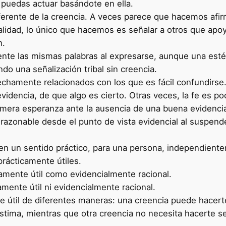
o puedas actuar basándote en ella.
iferente de la creencia. A veces parece que hacemos afi
lidad, lo único que hacemos es señalar a otros que apo
n.
te las mismas palabras al expresarse, aunque una esté
ndo una señalización tribal sin creencia.
rechamente relacionados con los que es fácil confundirse
videncia, de que algo es cierto. Otras veces, la fe es p
mera esperanza ante la ausencia de una buena evidencia
zonable desde el punto de vista evidencial al suspender 
 en un sentido práctico, para una persona, independien
prácticamente útiles.
amente útil como evidencialmente racional.
mente útil ni evidencialmente racional.
e útil de diferentes maneras: una creencia puede hacer
tima, mientras que otra creencia no necesita hacerte sen