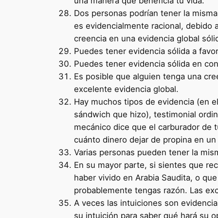
una manera que beneficia tu vida.
Dos personas podrían tener la misma c
es evidencialmente racional, debido 
creencia en una evidencia global sóli
Puedes tener evidencia sólida a favor
Puedes tener evidencia sólida en cont
Es posible que alguien tenga una cre
excelente evidencia global.
Hay muchos tipos de evidencia (en el 
sándwich que hizo), testimonial ordi
mecánico dice que el carburador de t
cuánto dinero dejar de propina en un
Varias personas pueden tener la mism
En su mayor parte, si sientes que re
haber vivido en Arabia Saudita, o que 
probablemente tengas razón. Las exce
A veces las intuiciones son evidencia
su intuición para saber qué hará su 