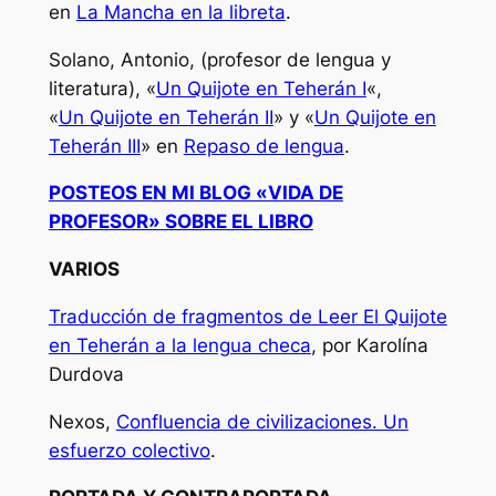
en
La Mancha en la libreta
.
Solano, Antonio, (profesor de lengua y
literatura), «
Un Quijote en Teherán I
«,
«
Un Quijote en Teherán II
» y «
Un Quijote en
Teherán III
» en
Repaso de lengua
.
POSTEOS EN MI BLOG «VIDA DE
PROFESOR» SOBRE EL LIBRO
VARIOS
Traducción de fragmentos de Leer El Quijote
en Teherán a la lengua checa
, por Karolína
Durdova
Nexos,
Confluencia de civilizaciones. Un
esfuerzo colectivo
.