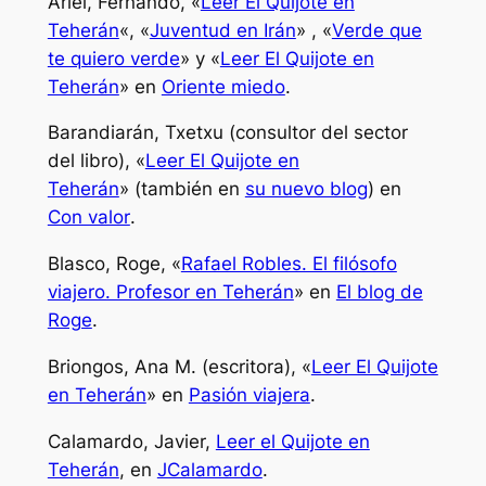
Ariel, Fernando, «
Leer El Quijote en
Teherán
«, «
Juventud en Irán
» , «
Verde que
te quiero verde
» y «
Leer El Quijote en
Teherán
» en
Oriente miedo
.
Barandiarán, Txetxu (consultor del sector
del libro), «
Leer El Quijote en
Teherán
» (también en
su nuevo blog
) en
Con valor
.
Blasco, Roge, «
Rafael Robles. El filósofo
viajero. Profesor en Teherán
» en
El blog de
Roge
.
Briongos, Ana M. (escritora), «
Leer El Quijote
en Teherán
» en
Pasión viajera
.
Calamardo, Javier,
Leer el Quijote en
Teherán
, en
JCalamardo
.