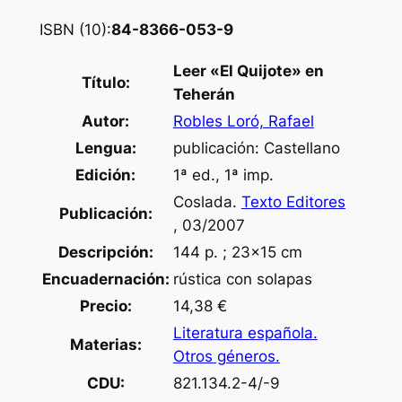
ISBN (10):
84-8366-053-9
Leer «El Quijote» en
Título:
Teherán
Autor:
Robles Loró, Rafael
Lengua:
publicación: Castellano
Edición:
1ª ed., 1ª imp.
Coslada.
Texto Editores
Publicación:
, 03/2007
Descripción:
144 p. ; 23×15 cm
Encuadernación:
rústica con solapas
Precio:
14,38 €
Literatura española.
Materias:
Otros géneros.
CDU:
821.134.2-4/-9