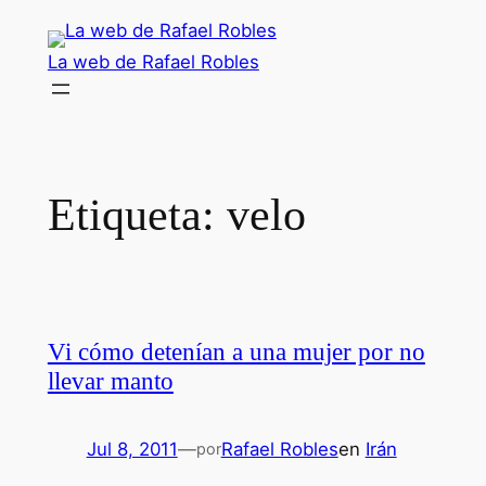
Saltar
al
La web de Rafael Robles
contenido
Etiqueta:
velo
Vi cómo detenían a una mujer por no
llevar manto
Jul 8, 2011
—
Rafael Robles
en
Irán
por