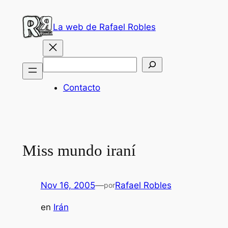
Saltar
al
La web de Rafael Robles
contenido
Buscar
Contacto
Miss mundo iraní
Nov 16, 2005
—
Rafael Robles
por
en
Irán