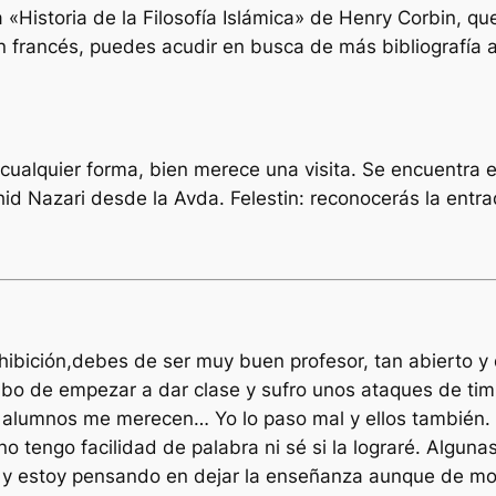
 «Historia de la Filosofía Islámica» de Henry Corbin, qu
en francés, puedes acudir en busca de más bibliografía a
ualquier forma, bien merece una visita. Se encuentra en 
hid Nazari desde la Avda. Felestin: reconocerás la entra
ibición,debes de ser muy buen profesor, tan abierto y
cabo de empezar a dar clase y sufro unos ataques de tim
is alumnos me merecen… Yo lo paso mal y ellos también. 
no tengo facilidad de palabra ni sé si la lograré. Algun
ón y estoy pensando en dejar la enseñanza aunque de mo