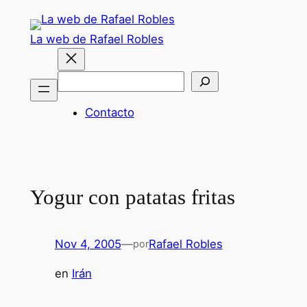
Saltar
al
La web de Rafael Robles
contenido
Buscar
Contacto
Yogur con patatas fritas
Nov 4, 2005
—
Rafael Robles
por
en
Irán