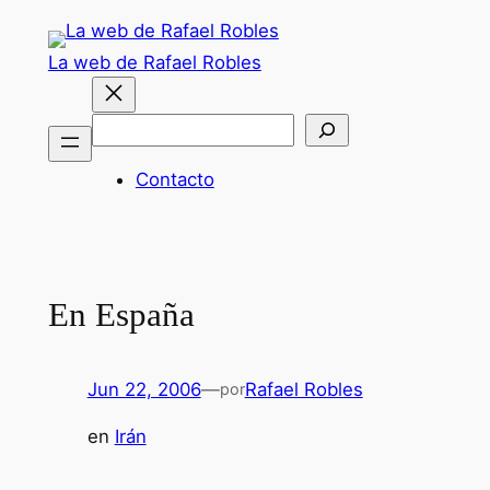
Saltar
al
La web de Rafael Robles
contenido
Buscar
Contacto
En España
Jun 22, 2006
—
Rafael Robles
por
en
Irán