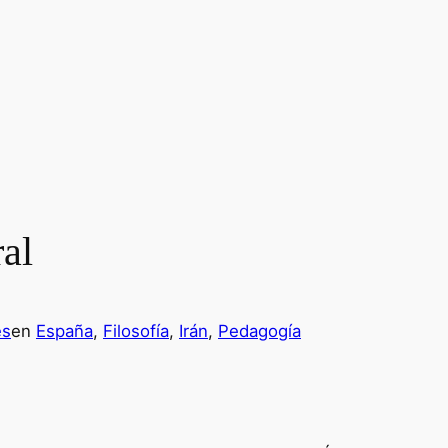
ral
es
en
España
, 
Filosofía
, 
Irán
, 
Pedagogía