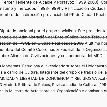
 Tercer Teniente de Alcalde y Portavoz (1999-2000). Con
onsumo y mercados (1998-1999) y Participación Ciudadan
embro de la dirección provincial del PP de Ciudad Real 
Diputado nacional por el grupo socialista. Fue presidente
nsejo de Administración del Ente público Radio Televisi
ización del PSOE en Ciudad Real desde 2000
A última hor
iembro del Comité Coordinador Federal de la Organizació
bre Alianza de Civilizaciones y colaboradora del MPDL.
as Modernas. Estudiosa e investigadora sobre el Holocaust
ca a cargo de Cultura. Integrante del grupo de trabajo de l
e LAICIDAD Y LIBERTAD DE CONCIENCIA Y RELIGIOSA.Vocal d
 Madrid. Editora de Raíces, Revista Judía de Cultura. (199
de la Muestra de ArteHebraica. Organización y comisaria d