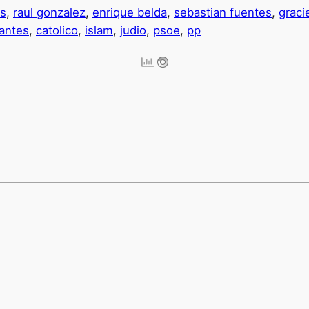
es
,
raul gonzalez
,
enrique belda
,
sebastian fuentes
,
graci
fantes
,
catolico
,
islam
,
judio
,
psoe
,
pp