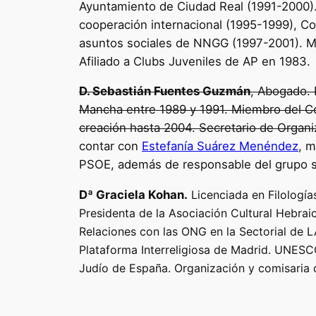
Ayuntamiento de Ciudad Real (1991-2000).
cooperación internacional (1995-1999), C
asuntos sociales de NNGG (1997-2001). Mi
Afiliado a Clubs Juveniles de AP en 1983.
D. Sebastián Fuentes Guzmán
, Abogado. 
Mancha entre 1989 y 1991. Miembro del Co
creación hasta 2004. Secretario de Organ
contar con
Estefanía Suárez Menéndez
, m
PSOE, además de responsable del grupo so
Dª Graciela Kohan.
Licenciada en Filologí
Presidenta de la Asociación Cultural Hebrai
Relaciones con las ONG en la Sectorial d
Plataforma Interreligiosa de Madrid. UNESCO
Judío de España. Organización y comisaria 