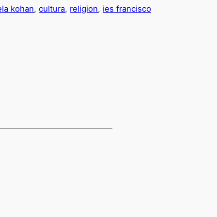
ela kohan
,
cultura
,
religion
,
ies francisco