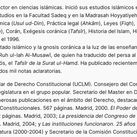
octor en ciencias islámicas. Inició sus estudios islámico
estudios en la Facultad Sadeq y en la Madrasah Hoyyatiyeh
mica (
Usul ud-Din
), Práctica legal (
Ahkâm
), Leyes (
Fiqh
),
m
), Corán, Exégesis coránica (
Tafsîr
), Historia del Islam, H
 el 1996.
tado islámico y la gnosis coránica a la luz de las enseña
Ruh ul-lah Al-Musawî, de quien ha traducido del persa al 
ós, el
Tafsîr de la Surat ul-Hamd
. Ha publicado recientem
os mil notas aclaratorias.
ular de Derecho Constitucional (UCLM). Consejero del Co
egislatura en el grupo popular. Secretario del Master en 
rosas publicaciones en el ámbito del Derecho, destacan
 Constitucionales. 567 páginas. Madrid, 2000.
El Poder de
 páginas. Madrid, 2003;
La presidencia del Congreso de 
. Madrid, 2004; y
Las instituciones funcionaron. 25 años
latura (2000-2004) y Secretario de la Comisión Constituc