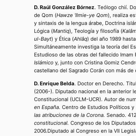
D. Raúl González Bórnez
. Teólogo chií. D
de Qom (
Hawze ‘Ilmie-ye Qom
), realiza 
y sintaxis de la lengua árabe, Doctrina islá
Lógica (
Mantiq
), Teología y filosofía (
Kalâ
ul-Bayt
) y Ética (
Ahlâq
) del año 1989 hasta
Simultáneamente investiga la teoría del Es
Estudioso de las obras del fallecido Imam 
Islámico
y, junto con Cristina Gomiz Cendr
castellano del Sagrado Corán con más de d
D. Enrique Belda
. Doctor en Derecho. Tit
(2006-). Diputado nacional en la anterior l
Constitucional (UCLM-UCR). Autor de nume
en España.
Centro de Estudios Políticos y
las atribuciones de la Corona.
Senado. 412
constitucional.
Congreso de los Diputados
2006.Diputado al Congreso en la VII Legis