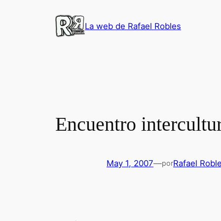
Saltar
al
La web de Rafael Robles
contenido
Encuentro intercultu
May 1, 2007
—
Rafael Robl
por