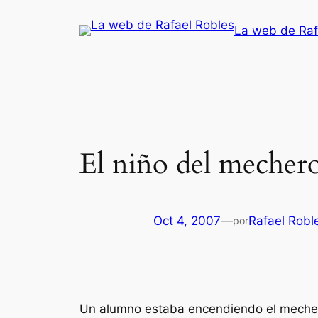
Saltar
La web de Raf
al
contenido
El niño del mecher
Oct 4, 2007
—
Rafael Robl
por
Un alumno estaba encendiendo el mechero 