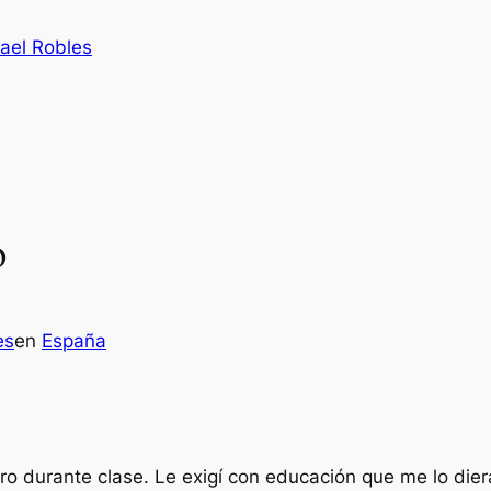
ael Robles
o
es
en
España
durante clase. Le exigí con educación que me lo diera 