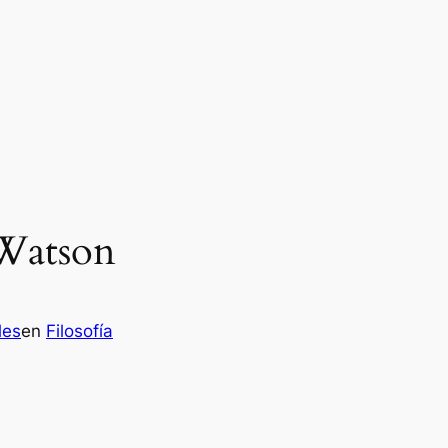
 Watson
les
en
Filosofía