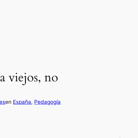
 viejos, no
es
en
España
, 
Pedagogía