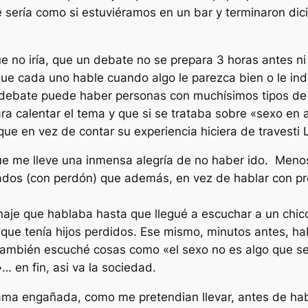
 sería como si estuviéramos en un bar y terminaron dic
e no iría, que un debate no se prepara 3 horas antes ni
ue cada uno hable cuando algo le parezca bien o le ind
 debate puede haber personas con muchísimos tipos de 
a calentar el tema y que si se trataba sobre «sexo en
que en vez de contar su experiencia hiciera de travesti 
que me lleve una inmensa alegría de no haber ido. Meno
sados (con perdón) que además, en vez de hablar con p
je que hablaba hasta que llegué a escuchar a un chico 
o que tenía hijos perdidos. Ese mismo, minutos antes, h
 También escuché cosas como «el sexo no es algo que se
… en fin, asi va la sociedad.
rama engañada, como me pretendian llevar, antes de ha