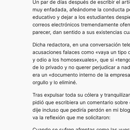
Un par de días después de escribir el artí
muy enfadada, afeándome la conducta por 
educativo y dejar a los estudiantes desp
correos electrónicos tremendamente ofensi
parecer, dan sentido a sus existencias c
Dicha redactora, en una conversación tele
acusaciones falaces como «vaya un tipo d
y odio a los homosexuales», que si «tengo
de lo privado y no querer perjudicar a n
era un «documento interno de la empresa»
orgullo y lo eliminé.
Tras expulsar toda su cólera y tranquiliz
pidió que escribiera un comentario sobre
dije incluso que pediría perdón en mi blog
va la reflexión que me solicitaron:
Cuando se sufren afrentas como las vuest