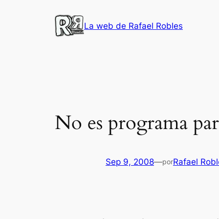
Saltar
al
La web de Rafael Robles
contenido
No es programa para
Sep 9, 2008
—
Rafael Robl
por