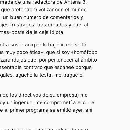
llamada de una redactora de Antena 3,
que pretende frivolizar con el mundo
ibí un buen número de comentarios y
jes frustrados, trastornados y que, al
mas-bosta de la caja idiota.
ra susurrar «por lo bajini», me soltó
 es muy poco ética», que si soy «homófobo
 zarandajas que, por pertenecer al ámbito
presentable contrato que escaneé porque
ales, agaché la testa, me tragué el
ma de los directivos de su empresa) me
soy un ingenuo, me comprometí a ello. Le
ue el primer programa se emitió ayer, ahí
e en casa los buenos modales; de este