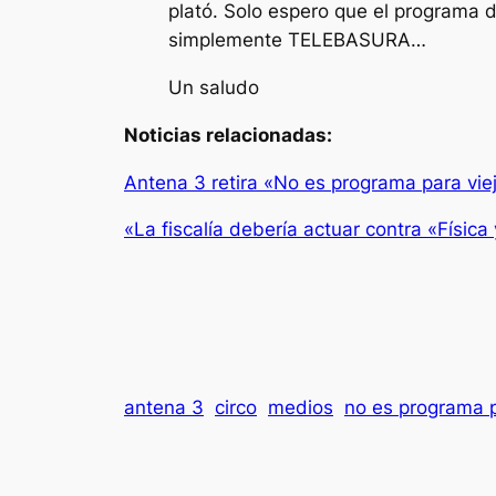
plató. Solo espero que el programa 
simplemente TELEBASURA…
Un saludo
Noticias relacionadas:
Antena 3 retira «No es programa para vie
«La fiscalía debería actuar contra «Físic
antena 3
circo
medios
no es programa p