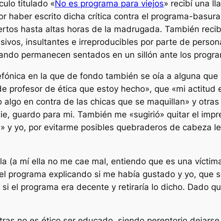
culo titulado «
No es programa para viejos
» recibí una 
haber escrito dicha crítica contra el programa-basura 
iertos hasta altas horas de la madrugada. También rec
vos, insultantes e irreproducibles por parte de persona
uando permanecen sentados en un sillón ante los progra
fónica en la que de fondo también se oía a alguna que ot
e profesor de ética que estoy hecho», que «mi actitud
 algo en contra de las chicas que se maquillan» y otras
adie, guardo para mi. También me «sugirió» quitar el im
 y yo, por evitarme posibles quebraderos de cabeza leg
arla (a mí ella no me cae mal, entiendo que es una vícti
 el programa explicando si me había gustado y yo, que 
 si el programa era decente y retiraría lo dicho. Dado q
ras no es ético ser educado, siendo perentorio dejars