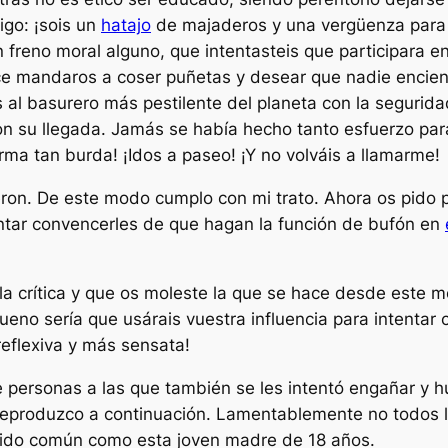
igo: ¡sois un
hatajo
de majaderos y una vergüenza para
freno moral alguno, que intentasteis que participara e
ce mandaros a coser puñetas y desear que nadie enciend
s al basurero más pestilente del planeta con la segurida
n su llegada. Jamás se había hecho tanto esfuerzo par
rma tan burda! ¡Idos a paseo! ¡Y no volváis a llamarme!
ron. De este modo cumplo con mi trato. Ahora os pido p
ntar convencerles de que hagan la función de bufón en
la crítica y que os moleste la que se hace desde este 
ueno sería que usárais vuestra influencia para intentar 
eflexiva y más sensata!
de personas a las que también se les intentó engañar y 
e reproduzco a continuación. Lamentablemente no todos
ido común como esta joven madre de 18 años.