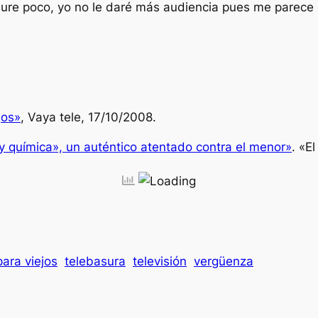
dure poco, yo no le daré más audiencia pues me parece 
jos»
, Vaya tele, 17/10/2008.
a y química», un auténtico atentado contra el menor»
. «E
ara viejos
telebasura
televisión
vergüenza