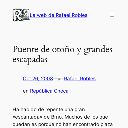
Saltar
al
La web de Rafael Robles
contenido
Puente de otoño y grandes
escapadas
Oct 26, 2008
—
Rafael Robles
por
en
República Checa
Ha habido de repente una gran
«espantada» de Brno. Muchos de los que
quedan es porque no han encontrado plaza