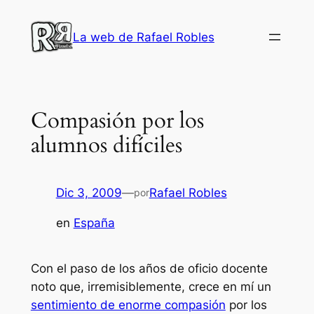
Saltar
al
La web de Rafael Robles
contenido
Compasión por los
alumnos difíciles
Dic 3, 2009
—
Rafael Robles
por
en
España
Con el paso de los años de oficio docente
noto que, irremisiblemente, crece en mí un
sentimiento de enorme compasión
por los