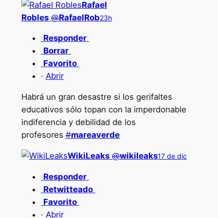
Rafael
Robles
@
RafaelRob
23h
Responder
Borrar
Favorito
·
Abrir
Habrá un gran desastre si los gerifaltes
educativos sólo topan con la imperdonable
indiferencia y debilidad de los
profesores
#
mareaverde
WikiLeaks
@
wikileaks
17 de dic
Responder
Retwitteado
Favorito
·
Abrir