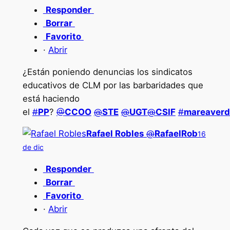
Responder
Borrar
Favorito
·
Abrir
¿Están poniendo denuncias los sindicatos
educativos de CLM por las barbaridades que
está haciendo
el
#
PP
?
@
CCOO
@
STE
@
UGT
@
CSIF
#
mareaverd
Rafael Robles
@
RafaelRob
16
de dic
Responder
Borrar
Favorito
·
Abrir