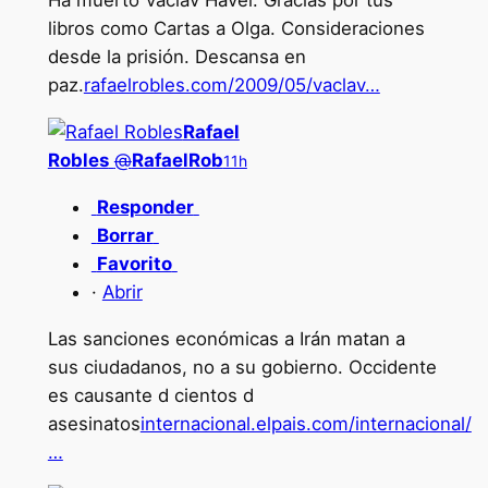
Ha muerto Vaclav Havel. Gracias por tus
libros como Cartas a Olga. Consideraciones
desde la prisión. Descansa en
paz.
rafaelrobles.com/2009/05/vaclav…
Rafael
Robles
@
RafaelRob
11h
Responder
Borrar
Favorito
·
Abrir
Las sanciones económicas a Irán matan a
sus ciudadanos, no a su gobierno. Occidente
es causante d cientos d
asesinatos
internacional.elpais.com/internacional/
…