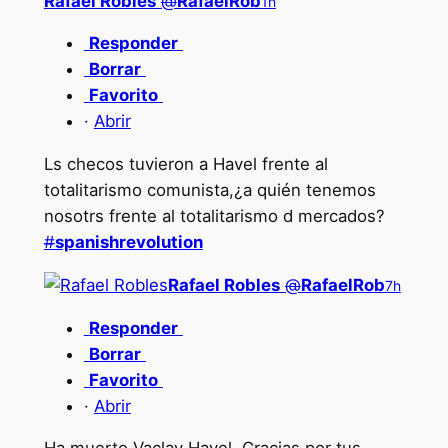
Rafael Robles
@
RafaelRob
1h
Responder
Borrar
Favorito
·
Abrir
Ls checos tuvieron a Havel frente al
totalitarismo comunista,¿a quién tenemos
nosotrs frente al totalitarismo d mercados?
#
spanishrevolution
Rafael Robles
@
RafaelRob
7h
Responder
Borrar
Favorito
·
Abrir