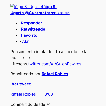
Iñigo S.
Ugarte
@
Guerraeterna
16 de dic
Responder
Retwitteado
Favorito
·
Abrir
Pensamiento idiota del día a cuenta de la
muerte de
Hitchens.
twitter.com/#!/GuidoFawkes…
Retwitteado por
Rafael Robles
Ver tweet
Rafael Robles
–
18:08
–
Compartido desde +1