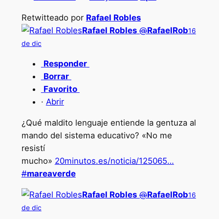
Retwitteado por
Rafael Robles
Rafael Robles
@
RafaelRob
16
de dic
Responder
Borrar
Favorito
·
Abrir
¿Qué maldito lenguaje entiende la gentuza al
mando del sistema educativo? «No me
resistí
mucho»
20minutos.es/noticia/125065…
#
mareaverde
Rafael Robles
@
RafaelRob
16
de dic