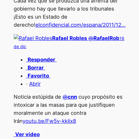
Cada vez que se produzca una afrenta del
gobierno hay que llevarlo a los tribunales
¡Esto es un Estado de
derecho!
elconfidencial.com/espana/2011/12…
Rafael Robles
@
RafaelRob
16
de dic
Responder
Borrar
Favorito
·
Abrir
Noticia estúpida de
@
cnn
cuyo propósito es
intoxicar a las masas para que justifiquen
moralmente un ataque contra
Irán
youtu.be/Fw5v-kkIix8
Ver vídeo