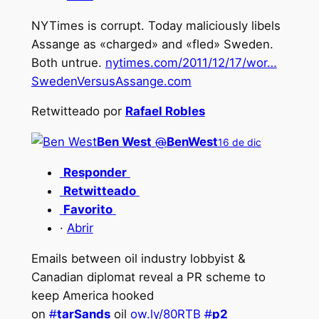
NYTimes is corrupt. Today maliciously libels
Assange as «charged» and «fled» Sweden.
Both untrue.
nytimes.com/2011/12/17/wor…
SwedenVersusAssange.com
Retwitteado por
Rafael Robles
Ben West
@
BenWest
16 de dic
Responder
Retwitteado
Favorito
·
Abrir
Emails between oil industry lobbyist &
Canadian diplomat reveal a PR scheme to
keep America hooked
on
#
tarSands
oil
ow.ly/80RTB
#
p2