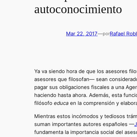
autoconocimiento
Mar 22, 2017
—
Rafael Rob
por
Ya va siendo hora de que los asesores fil
asesores que filosofan— sean considerados
pagar sus obligaciones fiscales a una Agen
haciendo hasta ahora. Además, esta funció
filósofo
educa
en la comprensión y elaborac
Mientras estos incómodos y tediosos trámit
suman importantes autores españoles —
J
fundamenta la importancia social del aseso