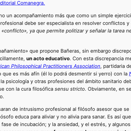
ditorial Comanegra.
como un acompañamiento más que como un simple ejercici
fesional debe ser especialista en resolver conflictos y 
 «conflicto», ya que permite politizar y señalar la tarea
pañamiento» que propone Bañeras, sin embargo discrepo 
ncillamente,
un acto educativo
. Con esta discrepancia m
can Philosophical Practitioners Association
, partidaria 
eo que es más afín (él lo podrá desmentir si yerro) con la
 la psicología y otras profesiones del ámbito sanitario deb
e con la cura filosófica
sensu stricto
. Obviamente, en se
o.
saran de intrusismo profesional al filósofo asesor que s
ósofo educa para aliviar y no alivia para sanar. Es así qu
 fase de incubación; y la ansiedad, y el estrés, y alguno