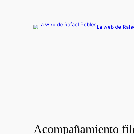
Saltar
al
contenido
La web de Rafa
Acompañamiento filos