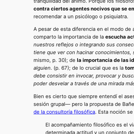
tranquilidad del ánimo. Porque los filóso
contra ciertos agentes nocivos que se 
recomendar a un psicólogo o psiquiatra.
A pesar de esta diferencia en el modo de 
comparto la importancia de la
escucha ac
nuestros reflejos o integrando sus conse
tiene que ver con hacinar conocimientos, 
mismo,
p.
30); de
la importancia de las i
alguien
. (p. 67); de lo crucial que es la
tom
debe consistir en invocar, provocar y busc
poder desvelar a través de una mirada más
Bien es cierto que siempre entendí el ase
sesión grupal— pero la propuesta de Bañ
de la consultoría filosófica
. Esta noción se
El acompañamiento filosófico es el vi
determinada actitud y un conjunto de 