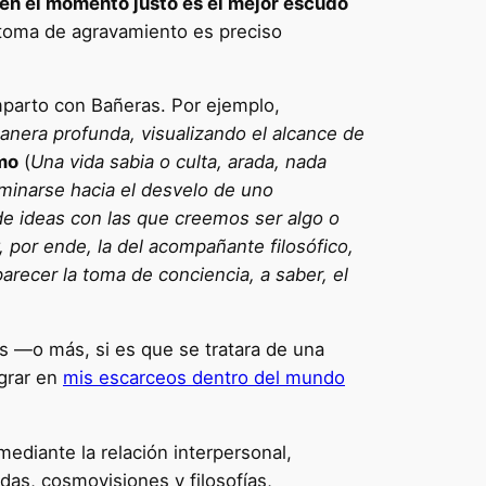
en el momento justo es el mejor escudo
íntoma de agravamiento es preciso
mparto con Bañeras. Por ejemplo,
nera profunda, visualizando el alcance de
smo
(
Una vida sabia o culta, arada, nada
aminarse hacia el desvelo de uno
de ideas con las que creemos ser algo o
y, por ende, la del acompañante filosófico,
arecer la toma de conciencia, a saber, el
s —o más, si es que se tratara de una
grar en
mis escarceos dentro del mundo
mediante la relación interpersonal,
das, cosmovisiones y filosofías,