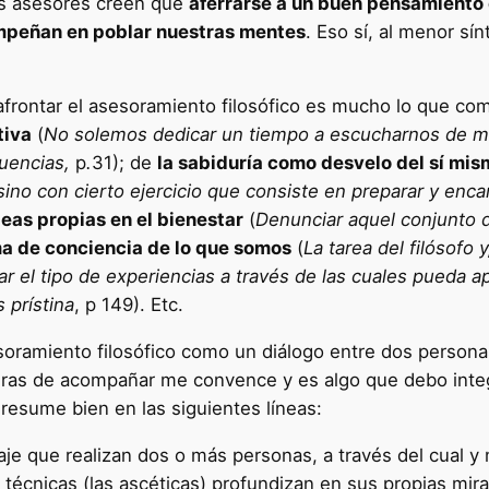
fos asesores creen que
aferrarse a un buen pensamiento 
empeñan en poblar nuestras mentes
. Eso sí, al menor s
afrontar el asesoramiento filosófico es mucho lo que co
tiva
(
No solemos dedicar un tiempo a escucharnos de ma
cuencias,
p
.
31); de
la sabiduría como desvelo del sí mi
sino con cierto ejercicio que consiste en preparar y enc
deas propias en el bienestar
(
Denunciar aquel conjunto 
a de conciencia de lo que somos
(
La tarea del filósofo 
ar el tipo de experiencias a través de las cuales pueda ap
 prístina
, p
149). Etc.
soramiento filosófico como un diálogo entre dos persona
eras de acompañar me convence y es algo que debo inte
 resume bien en las siguientes líneas:
aje que realizan dos o más personas, a través del cual y 
técnicas (las ascéticas) profundizan en sus propias mira