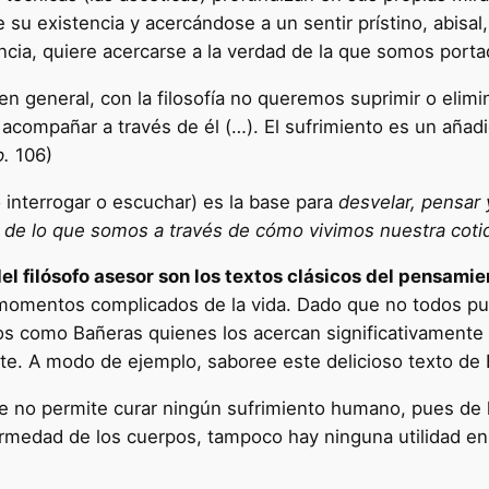
 su existencia y acercándose a un sentir prístino, abisal
ncia, quiere acercarse a la verdad de la que somos porta
en general, con la filosofía no queremos suprimir o elim
acompañar a través de él (…). El sufrimiento es un añadid
p.
106)
interrogar o escuchar) es la base para
desvelar, pensar 
jo de lo que somos a través de cómo vivimos nuestra coti
del filósofo asesor son los textos clásicos del pensamie
momentos complicados de la vida. Dado que no todos pued
fos como Bañeras quienes los acercan significativamente
ante. A modo de ejemplo, saboree este delicioso texto de
que no permite curar ningún sufrimiento humano, pues de
medad de los cuerpos, tampoco hay ninguna utilidad en la