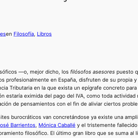
les
en
Filosofía
, 
Libros
osóficos —o, mejor dicho, los
filósofos asesores
puesto q
 profesionalmente en España, disfruten de su propia y e
cia Tributaria en la que exista un epígrafe concreto par
n estaría eximida del pago del IVA, como toda actividad 
ión de pensamientos con el fin de aliviar ciertos proble
es burocráticos van concretándose ya existe una amplia b
osé Barrientos
,
Mónica Caballé
y el tristemente fallecid
ramiento filosófico. El último gran libro que se suma al 