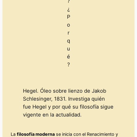
?
¿
P
o
r
q
u
é
?
Hegel. Óleo sobre lienzo de Jakob
Schlesinger, 1831. Investiga quién
fue Hegel y por qué su filosofía sigue
vigente en la actualidad.
La
filosofía moderna
se inicia con el Renacimiento y