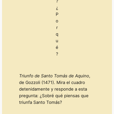
?
¿
P
o
r
q
u
é
?
Triunfo de Santo Tomás de Aquino
,
de Gozzoli (1471). Mira el cuadro
detenidamente y responde a esta
pregunta: ¿Sobré qué piensas que
triunfa Santo Tomás?