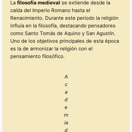
La
filosofía medieval
se extiende desde la
caída del Imperio Romano hasta el
Renacimiento. Durante este periodo la religión
influía en la filosofía, destacando pensadores
como Santo Tomás de Aquino y San Agustín.
Uno de los objetivos principales de esta época
es la de armonizar la religión con el
pensamiento filosófico.
A
c
a
d
e
m
ia
d