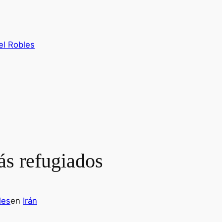
el Robles
ás refugiados
les
en
Irán