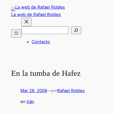
Saltar
al
La web de Rafael Robles
contenido
Buscar
Contacto
En la tumba de Hafez
Mar 28, 2006
—
Rafael Robles
por
en
Irán