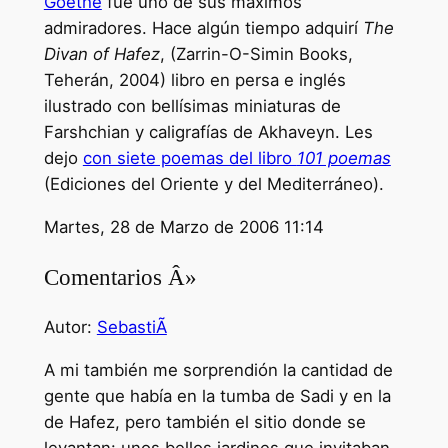
Goethe
fue uno de sus máximos
admiradores. Hace algún tiempo adquirí
The
Divan of Hafez
, (Zarrin-O-Simin Books,
Teherán, 2004) libro en persa e inglés
ilustrado con bellísimas miniaturas de
Farshchian y caligrafías de Akhaveyn. Les
dejo
con siete poemas del libro
101 poemas
(Ediciones del Oriente y del Mediterráneo).
Martes, 28 de Marzo de 2006 11:14
Comentarios Â»
Autor:
SebastiÃ
A mi también me sorprendión la cantidad de
gente que había en la tumba de Sadi y en la
de Hafez, pero también el sitio donde se
levantan: unos bellos jardines que invitaban