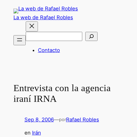
Saltar
al
La web de Rafael Robles
contenido
Buscar
Contacto
Entrevista con la agencia
iraní IRNA
Sep 8, 2006
—
Rafael Robles
por
en
Irán